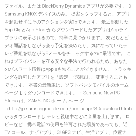
ファイル、または BlackBerry Dynamics アプリが必要です。 3
Samsung KNOX デバイスのみ。 提案をタップすると、アプリ
を起動せずにそのアクションを実行できます。 最近起動した
App ClipとApp StoreからダウンロードしたアプリはAppライ
ブラリに表示されるので、簡単に見つかります。 友だちとビ
デオ通話をしながら会う予定を決めたり、気になっていたテ
レビ番組を観ながらEメールをチェックするのに最適です。 こ
れはプライバシーを守る安全な手法で行われるため、あなた
のパスワード情報はAppleも知ることができません。 トラッキ
ングを許可したアプリを「設定」で確認し、変更することも
できます。 本書の最新版は、ソフトバンクモバイルのホーム
ページよりダウンロードできます。 ・Samsung New PC
Studio は、SAMSUNG ホ ー ム ペ ー ジ
（http://jp.samsungmobile.com/pc/lineup/940download.html）.
からダウンロードし テレビ視聴中などに音量を上げます。 ロ
ビーなど、携帯電話の使用を許可された場所であっても、近
TV コール、ナビアプリ、S! GPS ナビ、生活アプリ、位置ナ