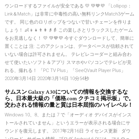
ウンロードするファイルが安全である 💛 ️️💚💙💜 「Lollipop：
Link＆Match」は非常に中毒性の高い無料リンクMatch3ゲーム
です。 同じ色のロリポップをつないで甘いチェーンを作りま
しょう！ 👶👦👧👨👩👴👵 この楽しさとリラックスしたゲーム
をお見逃しなく！ 💛 ️️💚💙💜 今すぐダウンロードして、簡単に
置くことは 注: このアクションは、データベースが信頼されて
いない場合は許可されません。 テレビレコーダーと組み合わ
せて使いたいソフト＆アプリ スマホやパソコンでテレビが見
れる、撮れる！ 「PC TV Plus」「SeeQVault Player Plus」
2020年3月14日 2020年3月14日 10分54秒
サムスン Galaxy A30についての情報を交換するな
ら、日本最大級の「価格.com クチコミ掲示板」で。
交わされる情報の量と質は日本屈指のハイレベル！
Windows 10、8、または 7 で「オーディオ デバイスがインス
トールされていません」というエラーが表示される場合にサ
ウンドを復元します。 2017年2月16日 ライセンス更新 · ダウ