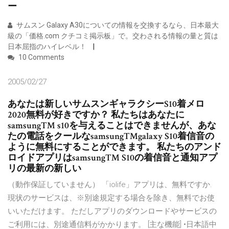
ー
サムスン Galaxy A30についての情報を交換するなら、日本最大
級の「価格.com クチコミ掲示板」で。交わされる情報の量と質は
日本屈指のハイレベル！
10 Comments
2005/02/27
あなたは新しいサムスンギャラクシーS10着メロ
2020無料が好きですか？ 私たちはあなたに
samsung™ s10を与えることはできませんが、あな
たの電話をクールなsamsung™galaxy S10着信音の
ように無料にすることができます。 私たちのアンド
ロイドアプリはsamsung™ S10の着信音と通知アプ
リの最新の新しい
（動作保証していません） 「iolife」アプリは、無料ですか.
現状のサービスは、※別途規定する場合を除き、無料でお使
いいただけます。 ただしアプリのダウンロードやサービスの
ご利用には、別途通信料がかかります。 [主な機能] •日本語中