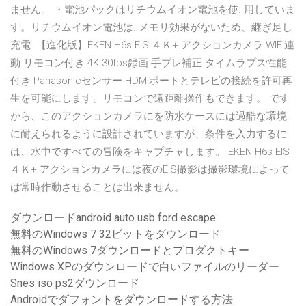
ません。 ・電池パックはリチウムイオン電池を使. 用していま
す。リチウムイオン電池は. メモリ効果がないため、継ぎ足し
充電. 【進化版】EKEN H6s EIS ４Ｋ+ アクションカメラ WIFI連
動 リモコン付き 4K 30fps録画 手ブレ補正 タイムラプス性能
付き Panasonicセンサー HDMIポートとテレビの接続を許可再
生を可能にします、リモコンで遠距離操作もできます。 です
から、このアクションカメラにを防水ケースには過酷な環境
に耐えられるように設計されていますが、条件を入力するに
は、水中ですべての冒険をキャプチャします。 EKEN H6s EIS
４Ｋ+ アクションカメラには夜のEIS撮影は撮影環境によって
は常時作動させることは出来ません。
ダウンロードandroid auto usb ford escape
無料のWindows 7 32ビットをダウンロード
無料のWindows 7ダウンロードとプロダクトキー
Windows XPのダウンロードで白いファイルのリーダー
Snes iso ps2ダウンロード
Androidでダフォントをダウンロードする方法