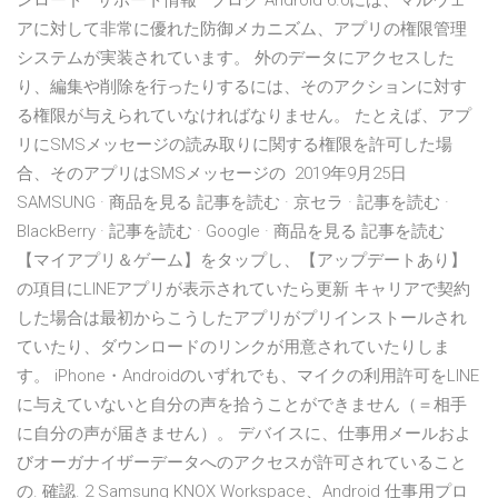
ンロード · サポート情報 · ブログ Android 6.0には、マルウェ
アに対して非常に優れた防御メカニズム、アプリの権限管理
システムが実装されています。 外のデータにアクセスした
り、編集や削除を行ったりするには、そのアクションに対す
る権限が与えられていなければなりません。 たとえば、アプ
リにSMSメッセージの読み取りに関する権限を許可した場
合、そのアプリはSMSメッセージの 2019年9月25日
SAMSUNG · 商品を見る 記事を読む · 京セラ · 記事を読む ·
BlackBerry · 記事を読む · Google · 商品を見る 記事を読む
【マイアプリ＆ゲーム】をタップし、【アップデートあり】
の項目にLINEアプリが表示されていたら更新 キャリアで契約
した場合は最初からこうしたアプリがプリインストールされ
ていたり、ダウンロードのリンクが用意されていたりしま
す。 iPhone・Androidのいずれでも、マイクの利用許可をLINE
に与えていないと自分の声を拾うことができません（＝相手
に自分の声が届きません）。 デバイスに、仕事用メールおよ
びオーガナイザーデータへのアクセスが許可されていること
の. 確認. 2 Samsung KNOX Workspace、Android 仕事用プロ