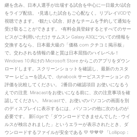
継を含み、日本人選手が出場する試合を中心に一日最大6試合
をライブ配信。 •見逃した試合もご心配なく。リプレイVODで
視聴できます。 •観たい試合、好きなチームを予約して通知を
受け取ることができます。 •有料会員登録するとすべてのサー
ビスがご利用いただけ サムスン Galaxy A30についての情報を
交換するなら、日本最大級の「価格.com クチコミ掲示板」
で。交わされる情報の量と質は日本屈指のハイレベル！
Windows 10 向けの Microsoft Store からこのアプリをダウン
ロードします。スクリーンショットを確認し、最新のカスタ
マー レビューを読んで、dynabook サービスステーション の
評価を比較してください。 2番目の確認項目 お使いになるう
えでの注意. Miracastをお使いになる前に、次の注意事項を確
認してください。 Miracastで、お使いのパソコンの画面を別
のディスプレイに表示するには、パソコンの他に次のものが
必要です。 新Edgeで「ダウンロードできませんでした - ウイ
ルスが検出されました」というエラーが表示されたとき、ダ
ウンロードするファイルが安全である 💛 ️️💚💙💜 「Lollipop：