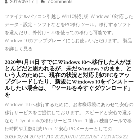
2019/09/17
7 Comments
ファイナルパソコン引越し Win10特別版. Windows10対応した
データ・設定・ソフトなどをPC移行ツール。移行するソフト
を選んだり、外付けHDDを使っての移行も可能です。
Windows10のアップグレードにもお使いいただけます。 製品
を詳しく見る
2020年1月14日 すでにWindows 10へ移行した人がほ
とんどだと思われるが、未だWindows 7のまま、と
いう人のために、現在の状況と対応 別のPCをアッ
プグレードしたり、新規にWindows 10をインストー
ルしたい場合は、「ツールを今すぐダウンロード」
を
Windows 10 へ移行するために、お客様環境にあわせて安心の
移行サービスをご提供しております。 スピードと安心で選ぶ
なら！Dynabookの移行サービス Point 1 速い 独自ツールで移
行時間や工数削減 Point 2 安心 PCメーカーとしての
2020/03/24 2019/11/19 2020/07/07 2020/06/17 2019/03/22