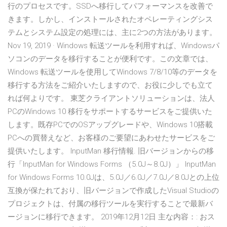
行のプロセスです。SSDへ移行してパフォーマンスを改善で
きます。しかし、インストールされたオペレーティングシス
テムとシステム設定の処理には、主に2つの方法があります。
Nov 19, 2019 · Windows 転送ツールを利用すれば、Windowsパ
ソコンのデータを移行することが便利です。この文章では、
Windows 転送ツールを使用してWindows 7/8/10等のデータを
移行する方法をご紹介いたしますので、お役に少しでも立て
れば何よりです。 東芝クライアントソリューションは、法人
PCのWindows 10 移行をサポートするサービスをご提供いた
します。既存PCでのOSアップグレードや、Windows 10搭載
PCへの買替えなど、お客様のご要望にあわせたサービスをご
提供いたします。 InputMan 移行情報. 旧バージョンからの移
行「InputMan for Windows Forms （5.0J～8.0J）」 InputMan
for Windows Forms 10.0Jは、5.0J／6.0J／7.0J／8.0Jとの上位
互換が保たれており、旧バージョンで作成したVisual Studioの
プロジェクトは、付属の移行ツールを実行することで最新バ
ージョンに移行できます。 2019年12月12日 主な内容：: おス