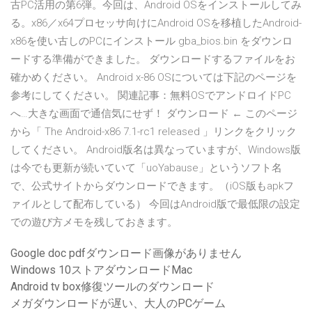
古PC活用の第6弾。今回は、Android OSをインストールしてみ
る。x86／x64プロセッサ向けにAndroid OSを移植したAndroid-
x86を使い古しのPCにインストール gba_bios.bin をダウンロ
ードする準備ができました。 ダウンロードするファイルをお
確かめください。 Android x-86 OSについては下記のページを
参考にしてください。 関連記事：無料OSでアンドロイドPC
へ…大きな画面で通信気にせず！ ダウンロード ← このページ
から「 The Android-x86 7.1-rc1 released 」リンクをクリック
してください。 Android版名は異なっていますが、Windows版
は今でも更新が続いていて「uoYabause」というソフト名
で、公式サイトからダウンロードできます。（iOS版もapkフ
ァイルとして配布している） 今回はAndroid版で最低限の設定
での遊び方メモを残しておきます。
Google doc pdfダウンロード画像がありません
Windows 10ストアダウンロードMac
Android tv box修復ツールのダウンロード
メガダウンロードが遅い、大人のPCゲーム